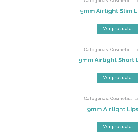
Categorías:
Cosmetics
,
L
9mm Airtight Slim L
Ver productos
Categorías:
Cosmetics
,
L
9mm Airtight Short L
Ver productos
Categorías:
Cosmetics
,
L
9mm Airtight Lips
Ver productos