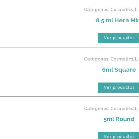
Categorías:
Cosmetics
,
L
8.5 ml Hera Mi
Ver productos
Categorías:
Cosmetics
,
L
6ml Square
Ver productos
Categorías:
Cosmetics
,
L
5ml Round
Ver productos