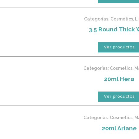
Categorías:
Cosmetics
,
L
3.5 Round Thick 
Ver productos
Categorías:
Cosmetics
,
M
20ml Hera
Ver productos
Categorías:
Cosmetics
,
M
20ml Ariane