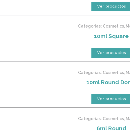
Ver productos
Categorías:
Cosmetics
,
M
10ml Square
Ver productos
Categorías:
Cosmetics
,
M
10ml Round Do
Ver productos
Categorías:
Cosmetics
,
M
6ml Round