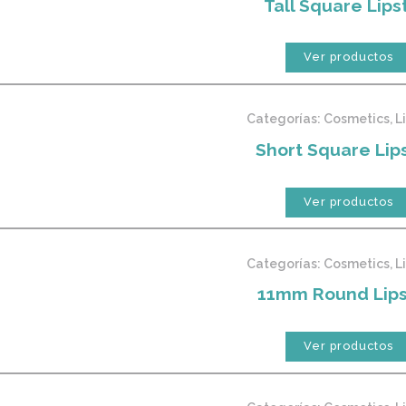
Tall Square Lips
Ver productos
Categorías:
Cosmetics
,
L
Short Square Lips
Ver productos
Categorías:
Cosmetics
,
L
11mm Round Lips
Ver productos