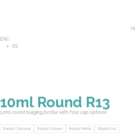
H
EN
ES
10ml Round R13
12ml round bulging bottle with four cap options
Round Concave
Round Convex
Round Penta
Round V14