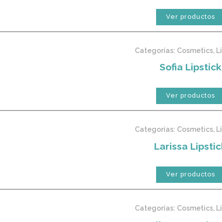
Ver productos
Categorías:
Cosmetics
,
L
Sofia Lipstick
Ver productos
Categorías:
Cosmetics
,
L
Larissa Lipstic
Ver productos
Categorías:
Cosmetics
,
L