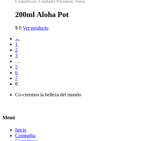
Cosméticos, Cuidado Personal, Potes
200ml Aloha Pot
$
0
Ver producto
←
1
2
3
…
5
6
7
8
Co-creemos la belleza del mundo
Menú
Inicio
Compañia